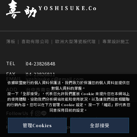
薄板 | 喜助有限公司 | 歐洲大型薄瓷板代理 | 專業設計施工
04-23826848
TEL
04-23826811
FAX
yoshisuke.c@gmail.com
EMAIL
依據歐盟施行的個人資料保護法，我們致力於保護您的個人資料並提供您
對個人資料的掌握。
台中市南屯區永平路391號
ADD
按一下「全部接受」，代表您允許我們置放 Cookie 來提升您在本網站上
的使用體驗、協助我們分析網站效能和使用狀況，以及讓我們投放相關聯
的行銷內容。您可以在下方管理 Cookie 設定。 按一下「確認」即代表您
同意採用目前的設定。
Follow Us
Copyright ©
2026
Yoshisuke
All Rights Reserved.
Design
-
iBest
管理Cookies
全部接受
PRIVACY POLICY
Cookie Settings