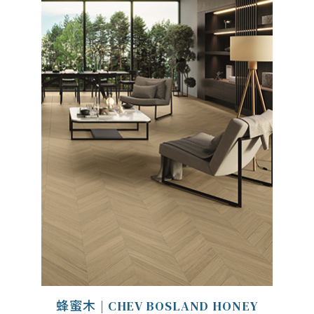
蜂蜜木 | CHEV BOSLAND HONEY