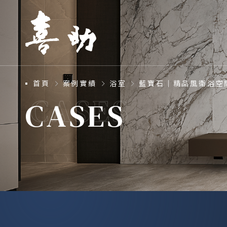
首頁
案例實績
浴室
藍寶石｜精品風衛浴空
CASES
CASES