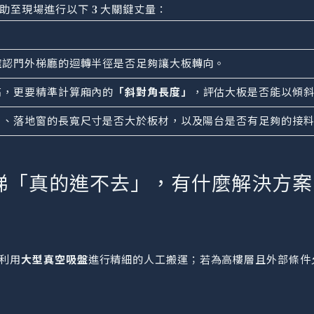
至現場進行以下 3 大關鍵丈量：
確認門外梯廳的迴轉半徑是否足夠讓大板轉向。
高，更要精準計算廂內的
「斜對角長度」
，評估大板是否能以傾
戶、落地窗的長寬尺寸是否大於板材，以及陽台是否有足夠的接
梯「真的進不去」，有什麼解決方案
師利用
大型真空吸盤
進行精細的人工搬運；若為高樓層且外部條件