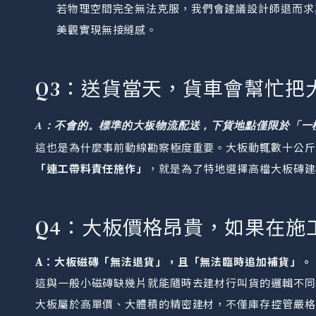
若物理空間完全無法克服，我們會建議設計師退而求
美觀實現無接縫感。
Q3：送貨當天，貨車會幫忙把
A：不會的。標準的大板物流配送，下貨地點僅限於「一
這也是為什麼事前動線勘察極度重要。大板動輒數十公斤
「連工帶料責任施作」
，就是為了特地選擇高檔大板磚建
Q4：大板價格昂貴，如果在施
A：大板磁磚「無法退貨」，且「無法臨時追加補貨」。
這與一般小磁磚缺幾片就能隨時去建材行叫貨的邏輯不同
大板屬於高單價、大體積的精密建材，不僅庫存控管嚴格