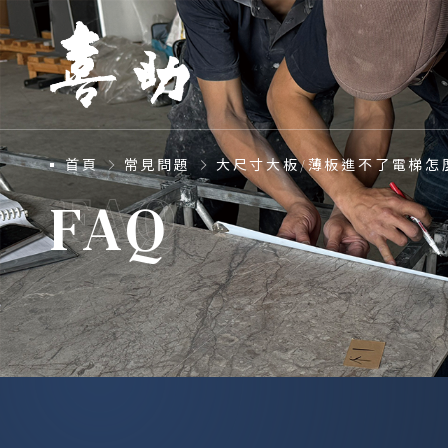
首頁
常見問題
大尺寸大板/薄板進不了電梯怎
FAQ
FAQ