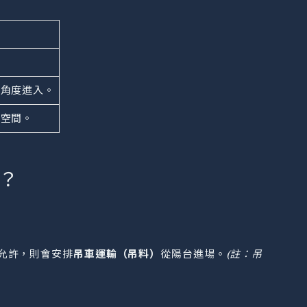
斜角度進入。
料空間。
？
允許，則會安排
吊車運輸（吊料）
從陽台進場。
(註：吊