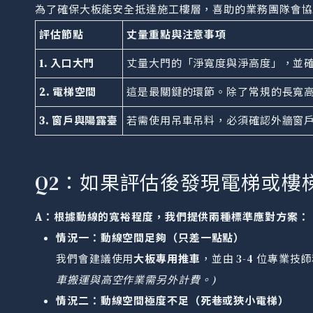
為了確保大板能安全抵達施工樓層，喜助的業務團隊會協助
評估節點
丈量重點與注意事項
1. 入口大門
丈量大門的「淨寬度與淨高度」，並
2. 電梯空間
這是最關鍵的環節。除了常規的長寬
3. 窗戶與陽露臺
若需使用吊車吊料，必須確認外牆窗
Q2：如果評估後發現電梯或樓
A：根據動線的寬裕程度，我們提供兩種標準應對方案：
情況一：動線空間足夠（只差一點點）
我們會建議使用
大板專用推車
，並由 3-4 位專業技
車搬運與高空作業需另外計費。)
情況二：動線空間極度不足（死巷或狹小電梯）