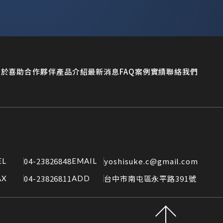
關於喜助
合作夥伴
產品介紹
最新消息
FAQ
案例實績
聯絡我們
04-23826848
yoshisuke.c@gmail.com
EL
EMAIL
04-23826811
台中市南屯區永平路391號
AX
ADD