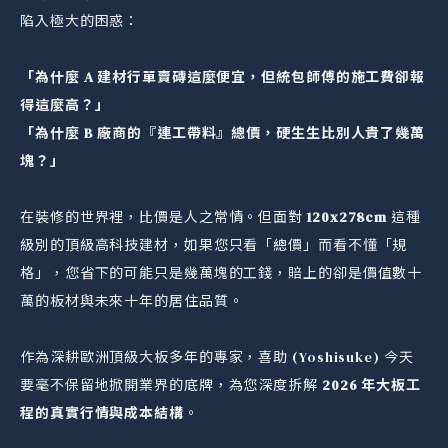
陷入極大的困惑：
「為什麼 A 建材行單賣磚這麼便宜，但統包師傅的施工費卻報
得這麼高？」
「為什麼 B 廠商的『連工帶料』總價，硬生生比別人貴了幾萬
塊？」
在裝修的世界裡，比價是人之常情。但面對
120x278cm
這種
級別的頂級高科技建材，如果您只看「總價」而看不懂「規
格」，您省下的可能只是幾萬塊的工錢，賠上的卻是價值數十
萬的板材與未來十年的居住品質。
作為深耕歐洲頂級大板多年的專家，喜助 (Yoshisuke) 今天
要毫不保留地掀開業界的底牌，為您深度拆解
2026 年大板工
程的真實行情與成本結構
。