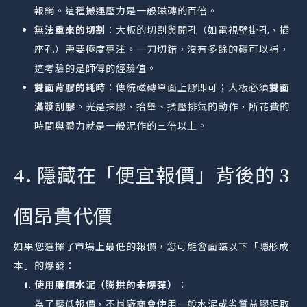
報銷。這種搬運壓力是一般磁磚的百倍。
無法重來的切割
：大板的切割與開孔（如電視壁掛孔、插
座孔）需要極度專注。一刀切錯，沒有多餘的磚可以補，
這考驗的是師傅的經驗值。
雙面背膠的耗時
：傳統磁磚單面上膠即可；大板必須
雙面
滿漿刮膠
。光是抹膠、抬舉、揉壓排氣的動作，所花費的
時間與體力就是一般泥作的三倍以上。
4. 隱藏在「便宜報價」背後的 3
個昂貴代價
如果您選擇了市場上最低的報價，您可能會面臨以下「隱形成
本」的爆發：
使用廉價水泥（膨拱的未爆彈）
：
為了壓低報價，不肖廠商會使用一般水泥或劣質益膠泥取