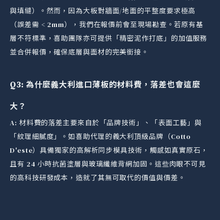
與填縫）。然而，因為大板對牆面/地面的平整度要求極高
（誤差需 < 2mm），我們在報價前會至現場勘查。若原有基
層不符標準，喜助團隊亦可提供「精密泥作打底」的加值服務
並合併報價，確保底層與面材的完美銜接。
Q3: 為什麼義大利進口薄板的材料費，落差也會這麼
大？
A: 材料費的落差主要來自於「品牌技術」、「表面工藝」與
「紋理細膩度」。如喜助代理的義大利頂級品牌（Cotto
D'este）具備獨家的高解析同步模具技術，觸感如真實原石，
且有 24 小時抗菌塗層與玻璃纖維背網加固。這些肉眼不可見
的高科技研發成本，造就了其無可取代的價值與價差。