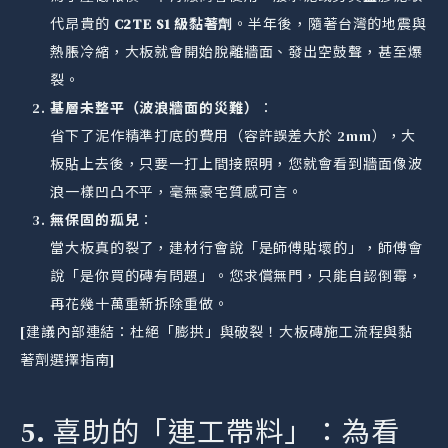
代昂貴的
C2TE S1 級黏著劑
。半年後，隨著台灣的地震與
熱脹冷縮，大板就會開始脫離牆面、發出空鼓聲，甚至爆
裂。
基層未整平（波浪牆面的災難）
：
省下了泥作精準打底的費用（容許誤差大於 2mm），大
板貼上去後，只要一打上間接照明，您就會看到牆面像波
浪一樣凹凸不平，毫無豪宅質感可言。
無保固的孤兒
：
當大板真的裂了，建材行會說「是師傅貼壞的」，師傅會
說「是你買的磚有問題」。您求償無門，只能自認倒霉，
再花幾十萬重新拆除重做。
[建議內部連結：杜絕「膨拱」與破裂！大板磚施工流程與黏
著劑選擇指南]
5. 喜助的「連工帶料」：為看