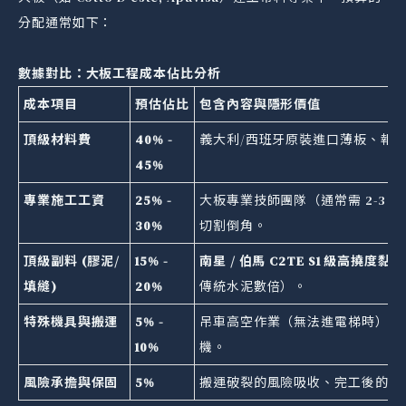
分配通常如下：
數據對比：大板工程成本佔比分析
成本項目
預估佔比
包含內容與隱形價值
頂級材料費
40% -
義大利/西班牙原裝進口薄板、報
45%
專業施工工資
25% -
大板專業技師團隊（通常需 2-3
30%
切割倒角。
頂級副料 (膠泥/
15% -
南星 / 伯馬 C2TE S1 級高撓度黏
填縫)
20%
傳統水泥數倍）。
特殊機具與搬運
5% -
吊車高空作業（無法進電梯時）、
10%
機。
風險承擔與保固
5%
搬運破裂的風險吸收、完工後的
1