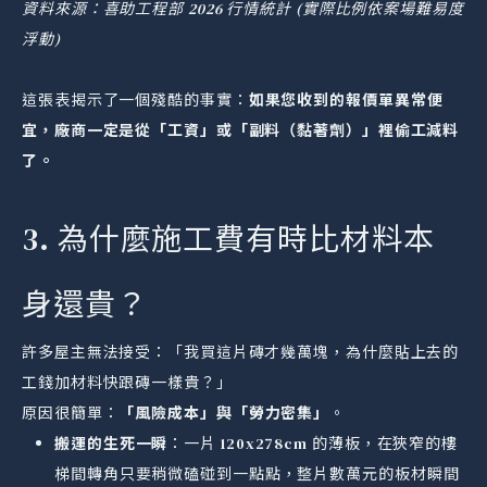
資料來源：喜助工程部 2026 行情統計 (實際比例依案場難易度
浮動)
這張表揭示了一個殘酷的事實：
如果您收到的報價單異常便
宜，廠商一定是從「工資」或「副料（黏著劑）」裡偷工減料
了。
3. 為什麼施工費有時比材料本
身還貴？
許多屋主無法接受：「我買這片磚才幾萬塊，為什麼貼上去的
工錢加材料快跟磚一樣貴？」
原因很簡單：
「風險成本」與「勞力密集」
。
搬運的生死一瞬
：一片 120x278cm 的薄板，在狹窄的樓
梯間轉角只要稍微磕碰到一點點，整片數萬元的板材瞬間