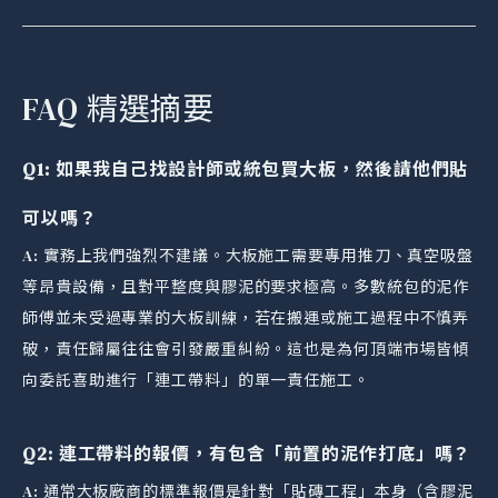
FAQ 精選摘要
Q1: 如果我自己找設計師或統包買大板，然後請他們貼
可以嗎？
A: 實務上我們強烈不建議。大板施工需要專用推刀、真空吸盤
等昂貴設備，且對平整度與膠泥的要求極高。多數統包的泥作
師傅並未受過專業的大板訓練，若在搬運或施工過程中不慎弄
破，責任歸屬往往會引發嚴重糾紛。這也是為何頂端市場皆傾
向委託喜助進行「連工帶料」的單一責任施工。
Q2: 連工帶料的報價，有包含「前置的泥作打底」嗎？
A: 通常大板廠商的標準報價是針對「貼磚工程」本身（含膠泥