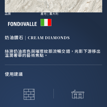
品牌
產地 |
義大利
奶油鑽石 | CREAM DIAMONDS
絲滑奶油底色與璀璨紋脈流暢交錯，光影下游移出
溫潤奢華的藝術焦點。
使用建議