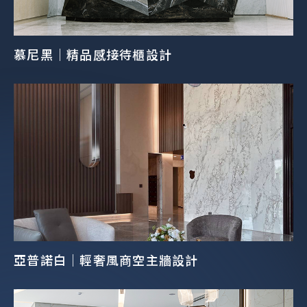
慕尼黑｜精品感接待櫃設計
亞普諾白｜輕奢風商空主牆設計