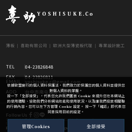
薄板 | 喜助有限公司 | 歐洲大型薄瓷板代理 | 專業設計施工
04-23826848
TEL
04-23826811
FAX
yoshisuke.c@gmail.com
EMAIL
依據歐盟施行的個人資料保護法，我們致力於保護您的個人資料並提供您
對個人資料的掌握。
台中市南屯區永平路391號
ADD
按一下「全部接受」，代表您允許我們置放 Cookie 來提升您在本網站上
的使用體驗、協助我們分析網站效能和使用狀況，以及讓我們投放相關聯
的行銷內容。您可以在下方管理 Cookie 設定。 按一下「確認」即代表您
同意採用目前的設定。
Follow Us
Copyright ©
2026
Yoshisuke
All Rights Reserved.
Design
-
iBest
管理Cookies
全部接受
PRIVACY POLICY
Cookie Settings