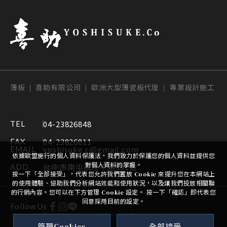
薄板 | 喜助有限公司 | 歐洲大型薄瓷板代理 | 專業設計施工
04-23826848
TEL
04-23826811
FAX
yoshisuke.c@gmail.com
EMAIL
依據歐盟施行的個人資料保護法，我們致力於保護您的個人資料並提供您
對個人資料的掌握。
台中市南屯區永平路391號
ADD
按一下「全部接受」，代表您允許我們置放 Cookie 來提升您在本網站上
的使用體驗、協助我們分析網站效能和使用狀況，以及讓我們投放相關聯
的行銷內容。您可以在下方管理 Cookie 設定。 按一下「確認」即代表您
同意採用目前的設定。
Follow Us
Copyright ©
2026
Yoshisuke
All Rights Reserved.
Design
-
iBest
管理Cookies
全部接受