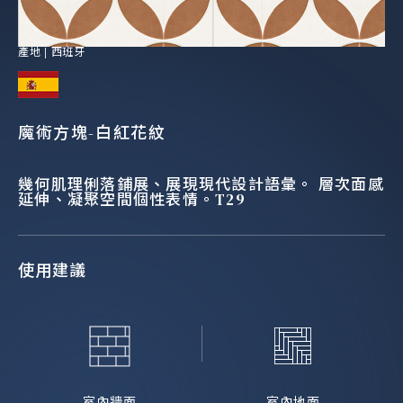
產地 |
西班牙
魔術方塊-白紅花紋
幾何肌理俐落鋪展、展現現代設計語彙。 層次面感
延伸、凝聚空間個性表情。T29
使用建議
室內牆面
室內地面