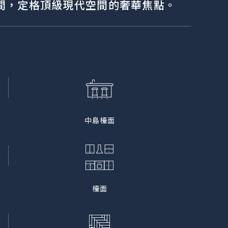
間，定格頂級現代空間的奢華焦點。
中島檯面
檯面