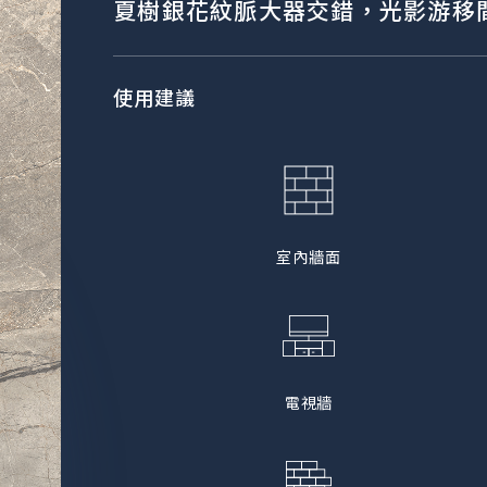
夏樹銀花紋脈大器交錯，光影游移
使用建議
室內牆面
電視牆