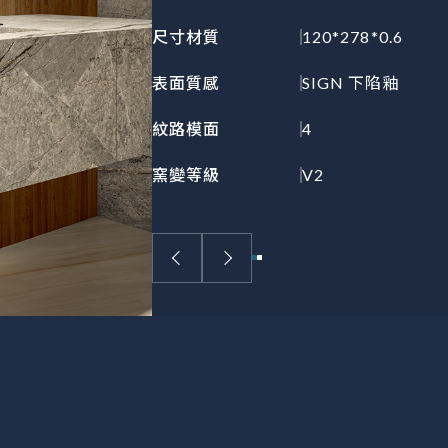
尺寸材質
120*278*0.6
表面質感
SIGN 下陷釉
紋路模面
4
窯變等級
V2