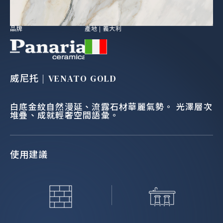
品牌
產地 |
義大利
威尼托 | VENATO GOLD
白底金紋自然漫延、流露石材華麗氣勢。 光澤層次
堆疊、成就輕奢空間語彙。
使用建議