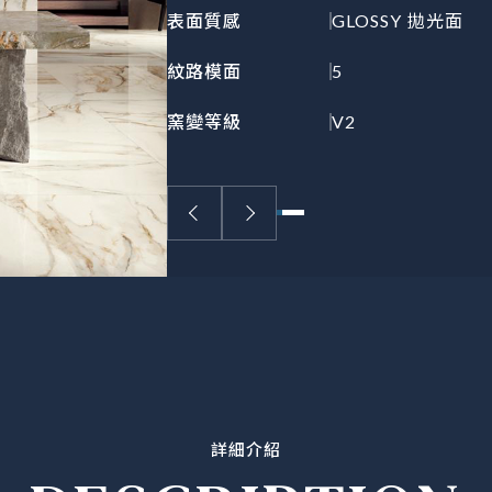
表面質感
GLOSSY 拋光面
紋路模面
5
窯變等級
V2
詳細介紹