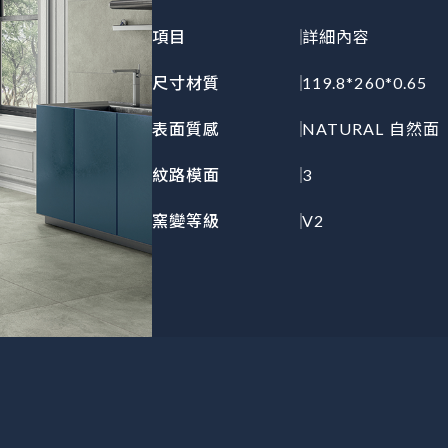
項目
詳細內容
尺寸材質
119.8*260*0.65
表面質感
NATURAL 自然面
紋路模面
3
窯變等級
V2