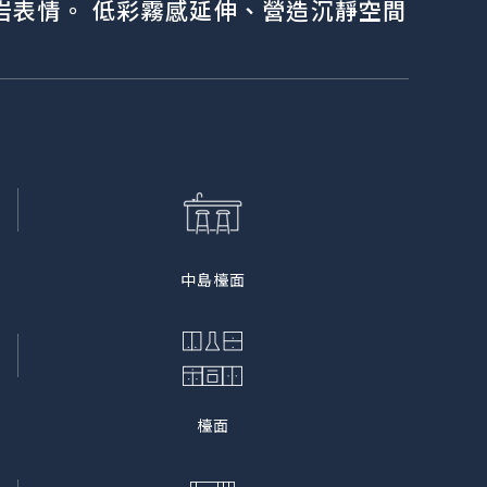
岩表情。 低彩霧感延伸、營造沉靜空間
中島檯面
檯面