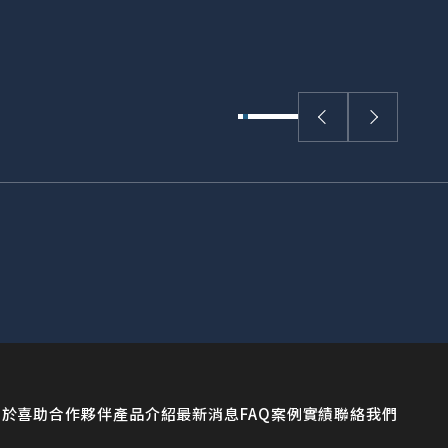
蔚星藍 | STARLIT
關於喜助
合作夥伴
產品介紹
最新消息
FAQ
案例實績
聯絡我們