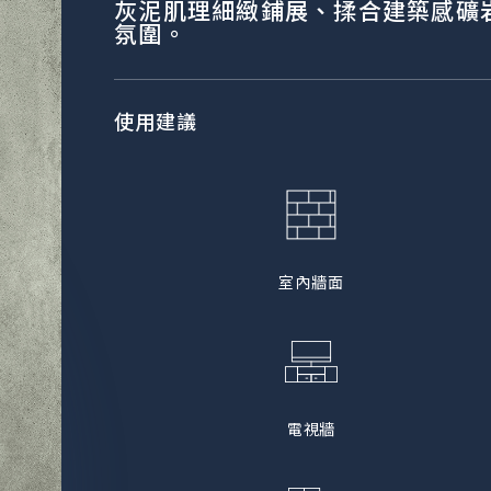
灰泥肌理細緻鋪展、揉合建築感礦
氛圍。
使用建議
室內牆面
電視牆