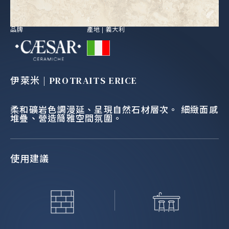
品牌
產地 |
義大利
伊萊米 | PROTRAITS ERICE
柔和礦岩色調漫延、呈現自然石材層次。 細緻面感
堆疊、營造簡雅空間氛圍。
使用建議