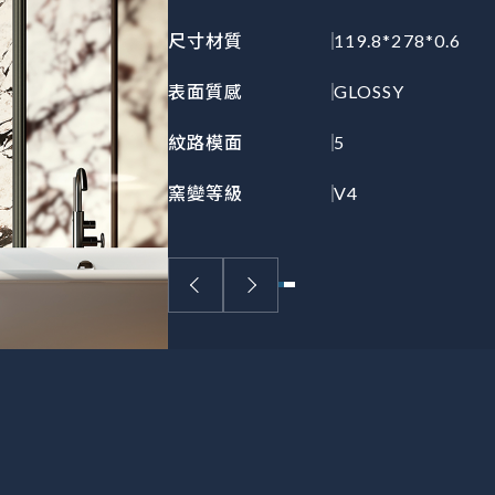
尺寸材質
119.8*278*0.6
表面質感
GLOSSY
紋路模面
5
窯變等級
V4