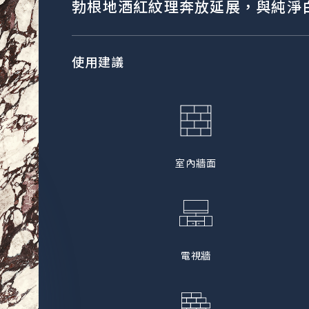
勃根地酒紅紋理奔放延展，與純淨
使用建議
室內牆面
電視牆