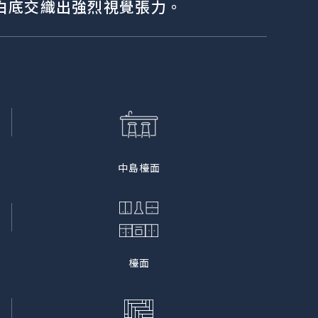
白底交織出強烈視覺張力。
中島檯面
檯面