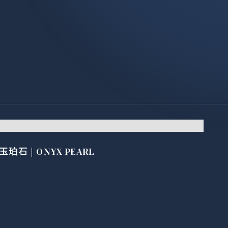
玉珀石 | ONYX PEARL
格雷