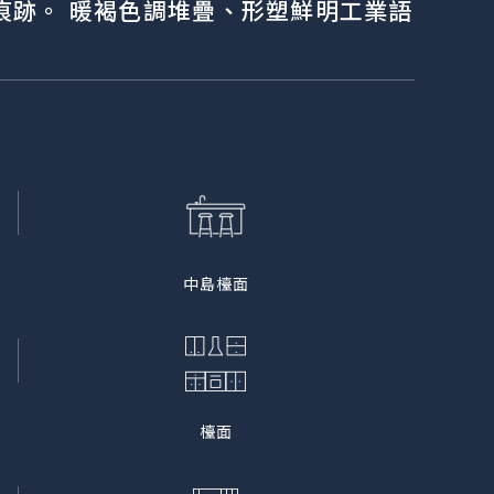
痕跡。 暖褐色調堆疊、形塑鮮明工業語
中島檯面
檯面