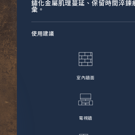
鏽化金屬肌理蔓延、保留時間淬鍊
彙。
使用建議
室內牆面
電視牆