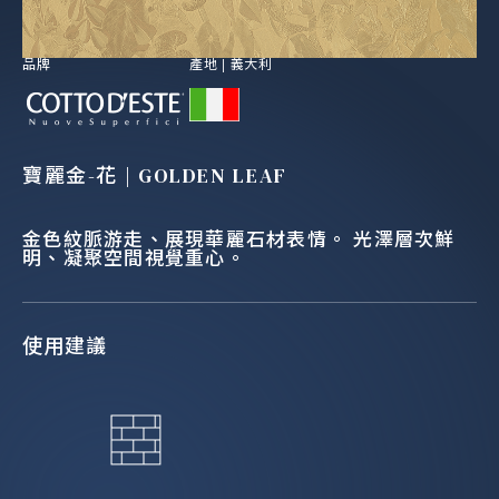
品牌
產地 |
義大利
寶麗金-花 | GOLDEN LEAF
金色紋脈游走、展現華麗石材表情。 光澤層次鮮
明、凝聚空間視覺重心。
使用建議