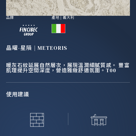
品牌
產地 |
義大利
晶曜-星隕 | METEORIS
暖灰石紋延展自然層次，展現溫潤細膩質感。 豐富
肌理提升空間深度，營造雅緻舒適氛圍。T00
使用建議