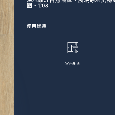
深木紋理自然漫延、展現原木沉穩
圍。T08
使用建議
室內地面