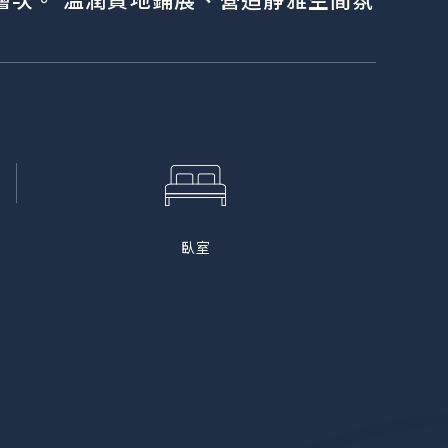
層次。 溫潤質地鋪展、營造靜雅空間氛
臥室