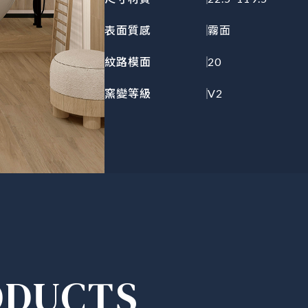
表面質感
霧面
紋路模面
20
窯變等級
V2
ODUCTS