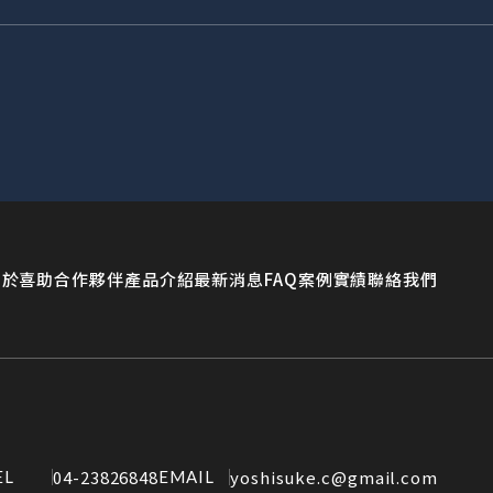
關於喜助
合作夥伴
產品介紹
最新消息
FAQ
案例實績
聯絡我們
04-23826848
yoshisuke.c@gmail.com
EL
EMAIL