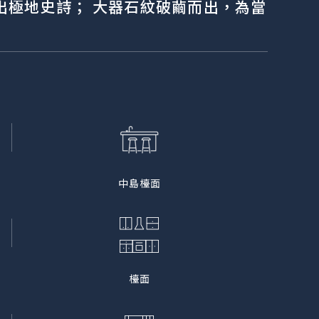
出極地史詩； 大器石紋破繭而出，為當
中島檯面
檯面