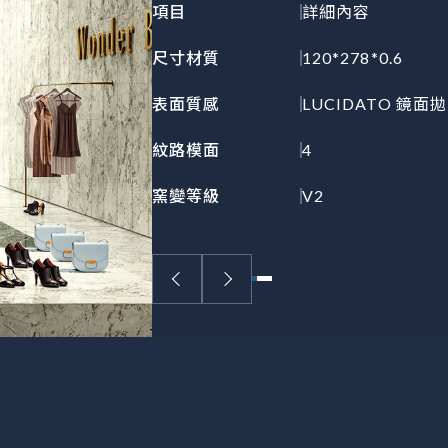
項目
詳細內容
尺寸材質
120*278*0.6
表面質感
LUCIDATO 鏡面拋
紋路模面
4
窯變等級
V2