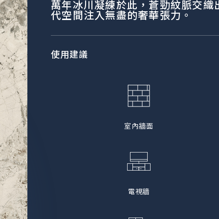
萬年冰川凝練於此，蒼勁紋脈交織
代空間注入無盡的奢華張力。
使用建議
室內牆面
電視牆