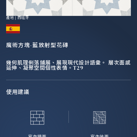
產地 |
西班牙
魔術方塊-藍放射型花磚
幾何肌理俐落鋪展、展現現代設計語彙。 層次面感
延伸、凝聚空間個性表情。T29
使用建議
室內牆面
室內地面