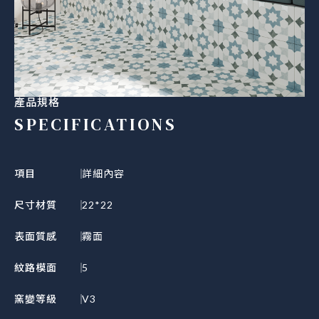
產品規格
SPECIFICATIONS
項目
詳細內容
尺寸材質
22*22
表面質感
霧面
紋路模面
5
窯變等級
V3