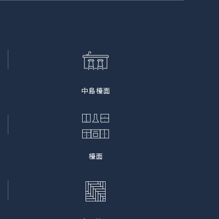
中島檯面
檯面