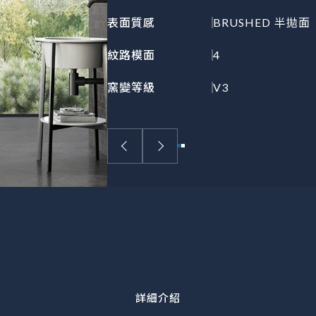
表面質感
BRUSHED 半拋面
紋路模面
4
窯變等級
V3
詳細介紹