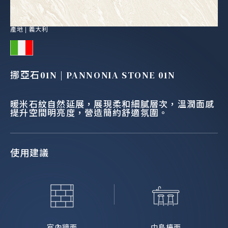
產地 |
義大利
挪亞石01N | PANNONIA STONE 01N
暖米石紋自然延展，展現柔和細膩層次，溫潤面感
提升空間明亮度，營造簡約舒適氛圍。
使用建議
室內牆面
中島檯面